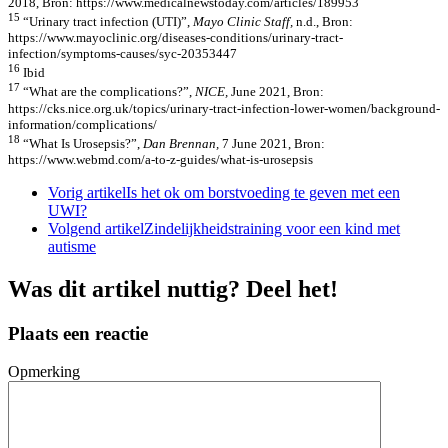
2018, Bron: https://www.medicalnewstoday.com/articles/189953
15
“Urinary tract infection (UTI)”,
Mayo Clinic Staff,
n.d., Bron:
https://www.mayoclinic.org/diseases-conditions/urinary-tract-
infection/symptoms-causes/syc-20353447
16
Ibid
17
“What are the complications?”,
NICE,
June 2021, Bron:
https://cks.nice.org.uk/topics/urinary-tract-infection-lower-women/background-
information/complications/
18
“What Is Urosepsis?”,
Dan Brennan,
7 June 2021, Bron:
https://www.webmd.com/a-to-z-guides/what-is-urosepsis
Vorig artikel
Is het ok om borstvoeding te geven met een
UWI?
Volgend artikel
Zindelijkheidstraining voor een kind met
autisme
Was dit artikel nuttig? Deel het!
Plaats een reactie
Opmerking