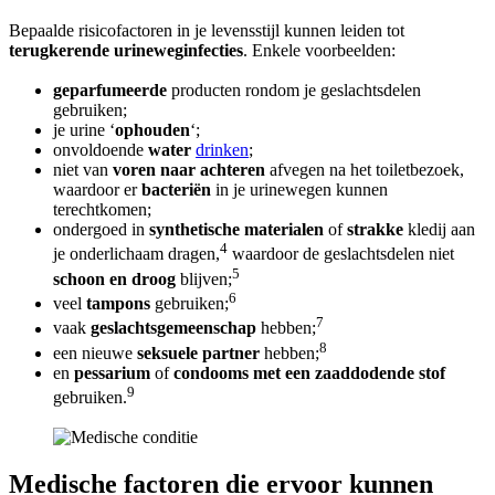
Bepaalde risicofactoren in je levensstijl kunnen leiden tot
terugkerende urineweginfecties
. Enkele voorbeelden:
geparfumeerde
producten rondom je geslachtsdelen
gebruiken;
je urine ‘
ophouden
‘;
onvoldoende
water
drinken
;
niet van
voren naar achteren
afvegen na het toiletbezoek,
waardoor er
bacteriën
in je urinewegen kunnen
terechtkomen;
ondergoed in
synthetische materialen
of
strakke
kledij aan
4
je onderlichaam dragen,
waardoor de geslachtsdelen niet
5
schoon en droog
blijven;
6
veel
tampons
gebruiken;
7
vaak
geslachtsgemeenschap
hebben;
8
een nieuwe
seksuele partner
hebben;
en
pessarium
of
condooms met een zaaddodende stof
9
gebruiken.
Medische factoren die ervoor kunnen