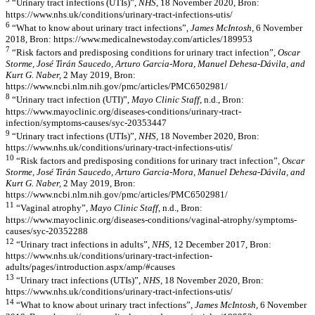
“Urinary tract infections (UTIs)”,
NHS,
18 November 2020, Bron:
https://www.nhs.uk/conditions/urinary-tract-infections-utis/
6
“What to know about urinary tract infections”,
James McIntosh,
6 November
2018, Bron: https://www.medicalnewstoday.com/articles/189953
7
“Risk factors and predisposing conditions for urinary tract infection”,
Oscar
Storme, José Tirán Saucedo, Arturo Garcia-Mora, Manuel Dehesa-Dávila, and
Kurt G. Naber,
2 May 2019, Bron:
https://www.ncbi.nlm.nih.gov/pmc/articles/PMC6502981/
8
“Urinary tract infection (UTI)”,
Mayo Clinic Staff,
n.d., Bron:
https://www.mayoclinic.org/diseases-conditions/urinary-tract-
infection/symptoms-causes/syc-20353447
9
“Urinary tract infections (UTIs)”,
NHS,
18 November 2020, Bron:
https://www.nhs.uk/conditions/urinary-tract-infections-utis/
10
“Risk factors and predisposing conditions for urinary tract infection”,
Oscar
Storme, José Tirán Saucedo, Arturo Garcia-Mora, Manuel Dehesa-Dávila, and
Kurt G. Naber,
2 May 2019, Bron:
https://www.ncbi.nlm.nih.gov/pmc/articles/PMC6502981/
11
“Vaginal atrophy”,
Mayo Clinic Staff,
n.d., Bron:
https://www.mayoclinic.org/diseases-conditions/vaginal-atrophy/symptoms-
causes/syc-20352288
12
“Urinary tract infections in adults”,
NHS,
12 December 2017, Bron:
https://www.nhs.uk/conditions/urinary-tract-infection-
adults/pages/introduction.aspx/amp/#causes
13
“Urinary tract infections (UTIs)”,
NHS,
18 November 2020, Bron:
https://www.nhs.uk/conditions/urinary-tract-infections-utis/
14
“What to know about urinary tract infections”,
James McIntosh,
6 November