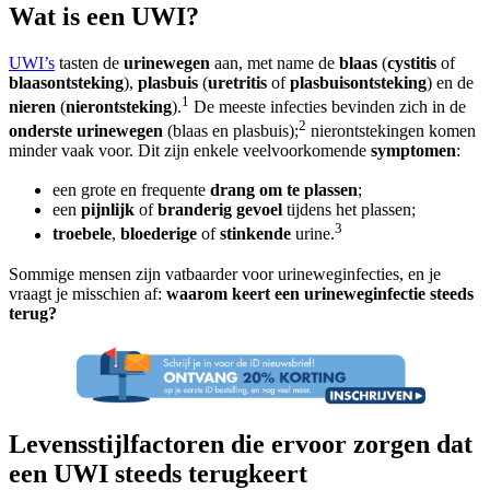
Wat is een UWI?
UWI’s
tasten de
urinewegen
aan, met name de
blaas
(
cystitis
of
blaasontsteking
),
plasbuis
(
uretritis
of
plasbuisontsteking
) en de
1
nieren
(
nierontsteking
).
De meeste infecties bevinden zich in de
2
onderste urinewegen
(blaas en plasbuis);
nierontstekingen komen
minder vaak voor. Dit zijn enkele veelvoorkomende
symptomen
:
een grote en frequente
drang om te plassen
;
een
pijnlijk
of
branderig
gevoel
tijdens het plassen;
3
troebele
,
bloederige
of
stinkende
urine.
Sommige mensen zijn vatbaarder voor urineweginfecties, en je
vraagt je misschien af:
waarom keert een urineweginfectie steeds
terug?
Levensstijlfactoren die ervoor zorgen dat
een UWI steeds terugkeert