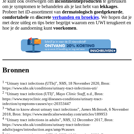
Je kunt ook overwegen om
incontinentieproducten
te gebruiken
om je symptomen te behandelen als je last hebt van
lekkages
.
Probeer het iD-assortiment van
dermatologisch goedgekeurde
,
comfortabele
en
discrete
verbanden en broekjes
. We hopen dat je
met deze uitleg en tips beter begrijpt waarom een UWI terugkeert en
hoe je de aandoening kunt
voorkomen
.
Bronnen
1
“Urinary tract infections (UTIs)”,
NHS,
18 November 2020, Bron:
https://www.nhs.uk/conditions/urinary-tract-infections-uti/
2
“Urinary tract infection (UTI)”,
Mayo Clinic Staff,
n.d., Bron:
https://www.mayoclinic.org/diseases-conditions/urinary-tract-
infection/symptoms-causes/syc-20353447
3
“What to know about urinary tract infections”,
James McIntosh,
6 November
2018, Bron: https://www.medicalnewstoday.com/articles/189953
4
“Urinary tract infections in adults”,
NHS,
12 December 2017, Bron:
https://www.nhs.uk/conditions/urinary-tract-infection-
adults/pages/introduction.aspx/amp/#causes
5