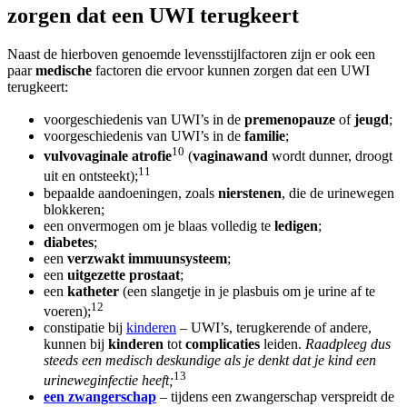
zorgen dat een UWI terugkeert
Naast de hierboven genoemde levensstijlfactoren zijn er ook een
paar
medische
factoren die ervoor kunnen zorgen dat een UWI
terugkeert:
voorgeschiedenis van UWI’s in de
premenopauze
of
jeugd
;
voorgeschiedenis van UWI’s in de
familie
;
10
vulvovaginale atrofie
(
vaginawand
wordt dunner, droogt
11
uit en ontsteekt);
bepaalde aandoeningen, zoals
nierstenen
, die de urinewegen
blokkeren;
een onvermogen om je blaas volledig te
ledigen
;
diabetes
;
een
verzwakt immuunsysteem
;
een
uitgezette prostaat
;
een
katheter
(een slangetje in je plasbuis om je urine af te
12
voeren);
constipatie bij
kinderen
– UWI’s, terugkerende of andere,
kunnen bij
kinderen
tot
complicaties
leiden.
Raadpleeg dus
steeds een medisch deskundige als je denkt dat je kind een
13
urineweginfectie heeft;
een zwangerschap
– tijdens een zwangerschap verspreidt de