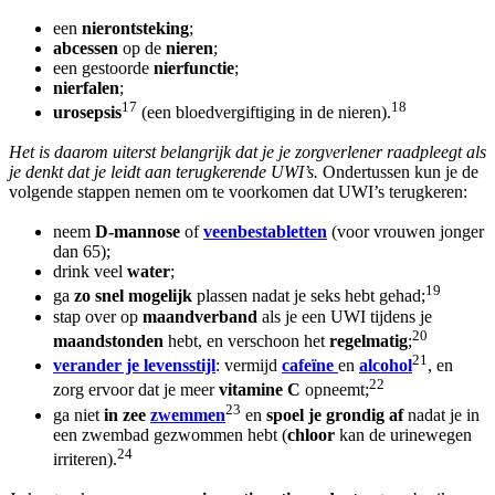
een
nierontsteking
;
abcessen
op de
nieren
;
een gestoorde
nierfunctie
;
nierfalen
;
17
18
urosepsis
(een bloedvergiftiging in de nieren).
Het is daarom uiterst belangrijk dat je je zorgverlener raadpleegt als
je denkt dat je leidt aan terugkerende UWI’s.
Ondertussen kun je de
volgende stappen nemen om te voorkomen dat UWI’s terugkeren:
neem
D-mannose
of
veenbestabletten
(voor vrouwen jonger
dan 65);
drink veel
water
;
19
ga
zo snel mogelijk
plassen nadat je seks hebt gehad;
stap over op
maandverband
als je een UWI tijdens je
20
maandstonden
hebt, en verschoon het
regelmatig
;
21
verander je levensstijl
: vermijd
cafeïne
en
alcohol
, en
22
zorg ervoor dat je meer
vitamine C
opneemt;
23
ga niet
in zee
zwemmen
en
spoel je grondig af
nadat je in
een zwembad gezwommen hebt (
chloor
kan de urinewegen
24
irriteren).