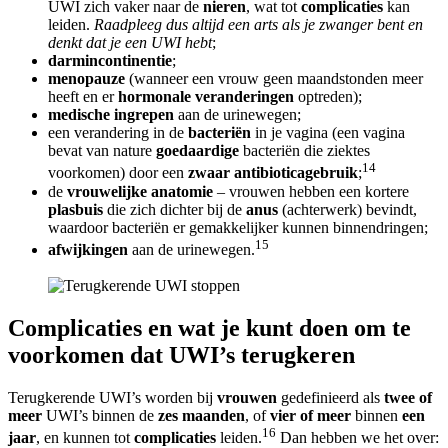
UWI zich vaker naar de
nieren
, wat tot
complicaties
kan
leiden.
Raadpleeg dus altijd een arts als je zwanger bent en
denkt dat je een UWI hebt
;
darmincontinentie
;
menopauze
(wanneer een vrouw geen maandstonden meer
heeft en er
hormonale veranderingen
optreden);
medische ingrepen
aan de urinewegen;
een verandering in de
bacteriën
in je vagina (een vagina
bevat van nature
goedaardige
bacteriën die ziektes
14
voorkomen) door een
zwaar antibioticagebruik
;
de
vrouwelijke anatomie
– vrouwen hebben een kortere
plasbuis
die zich dichter bij de
anus
(achterwerk) bevindt,
waardoor bacteriën er gemakkelijker kunnen binnendringen;
15
afwijkingen
aan de urinewegen.
Complicaties en wat je kunt doen om te
voorkomen dat UWI’s terugkeren
Terugkerende UWI’s worden bij
vrouwen
gedefinieerd als
twee of
meer
UWI’s binnen de
zes maanden
, of
vier of meer
binnen
een
16
jaar
, en kunnen tot
complicaties
leiden.
Dan hebben we het over: