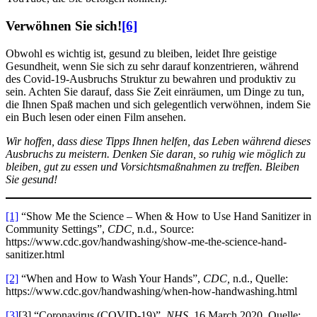
Verwöhnen Sie sich!
[6]
Obwohl es wichtig ist, gesund zu bleiben, leidet Ihre geistige
Gesundheit, wenn Sie sich zu sehr darauf konzentrieren, während
des Covid-19-Ausbruchs Struktur zu bewahren und produktiv zu
sein. Achten Sie darauf, dass Sie Zeit einräumen, um Dinge zu tun,
die Ihnen Spaß machen und sich gelegentlich verwöhnen, indem Sie
ein Buch lesen oder einen Film ansehen.
Wir hoffen, dass diese Tipps Ihnen helfen, das Leben während dieses
Ausbruchs zu meistern. Denken Sie daran, so ruhig wie möglich zu
bleiben, gut zu essen und Vorsichtsmaßnahmen zu treffen. Bleiben
Sie gesund!
[1]
“Show Me the Science – When & How to Use Hand Sanitizer in
Community Settings”,
CDC,
n.d., Source:
https://www.cdc.gov/handwashing/show-me-the-science-hand-
sanitizer.html
[2]
“When and How to Wash Your Hands”,
CDC,
n.d., Quelle:
https://www.cdc.gov/handwashing/when-how-handwashing.html
[3]
[3] “Coronavirus (COVID-19)”,
NHS,
16 March 2020, Quelle: