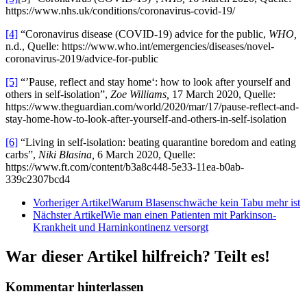
https://www.nhs.uk/conditions/coronavirus-covid-19/
[4]
“Coronavirus disease (COVID-19) advice for the public,
WHO,
n.d., Quelle: https://www.who.int/emergencies/diseases/novel-
coronavirus-2019/advice-for-public
[5]
“’Pause, reflect and stay home‘: how to look after yourself and
others in self-isolation”,
Zoe Williams,
17 March 2020, Quelle:
https://www.theguardian.com/world/2020/mar/17/pause-reflect-and-
stay-home-how-to-look-after-yourself-and-others-in-self-isolation
[6]
“Living in self-isolation: beating quarantine boredom and eating
carbs”,
Niki Blasina,
6 March 2020, Quelle:
https://www.ft.com/content/b3a8c448-5e33-11ea-b0ab-
339c2307bcd4
Vorheriger Artikel
Warum Blasenschwäche kein Tabu mehr ist
Nächster Artikel
Wie man einen Patienten mit Parkinson-
Krankheit und Harninkontinenz versorgt
War dieser Artikel hilfreich? Teilt es!
Kommentar hinterlassen