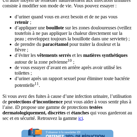
Un autre moyen de remédier naturellement aux infections urinaires
consiste à modifier son mode de vie. Vous pouvez essayer :
d’uriner quand vous en avez besoin et de ne pas vous
retenir
;
d’appliquer une
bouillote
sur les zones douloureuses (veillez
toutefois à ne pas appliquer la chaleur directement sur la
peau ; enveloppez toujours la bouillotte dans une serviette) ;
de prendre du
paracétamol
pour traiter la douleur et la
fièvre ;
d’éviter les
vêtements serrés
et les
matières synthétiques
10
autour de la zone pelvienne
;
de vous essuyer d’avant en arrière après avoir utilisé les
toilettes ;
d’uriner après un rapport sexuel pour éliminer toute bactérie
11
potentielle
.
Si vous avez des fuites à cause d’une infection urinaire, l’utilisation
de
protections d‘incontinence
peut vous aider à vous sentir plus à
l’aise. iD propose une gamme de protections
testées
dermatologiquement, discrètes
et
étanches
qui vous garderont au
sec et en sécurité. Retrouvez la gamme
ici
.