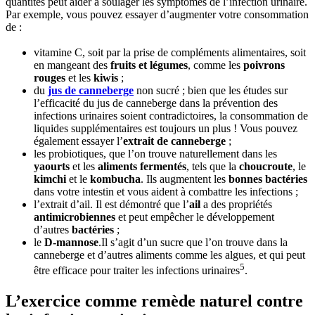
quantités peut aider à soulager les symptômes de l’infection urinaire.
Par exemple, vous pouvez essayer d’augmenter votre consommation
de :
vitamine C, soit par la prise de compléments alimentaires, soit
en mangeant des
fruits et légumes
, comme les
poivrons
rouges
et les
kiwis
;
du
jus de canneberge
non sucré ; bien que les études sur
l’efficacité du jus de canneberge dans la prévention des
infections urinaires soient contradictoires, la consommation de
liquides supplémentaires est toujours un plus ! Vous pouvez
également essayer l’
extrait de canneberge
;
les probiotiques, que l’on trouve naturellement dans les
yaourts
et les
aliments fermentés
, tels que la
choucroute
, le
kimchi
et le
kombucha
. Ils augmentent les
bonnes bactéries
dans votre intestin et vous aident à combattre les infections ;
l’extrait d’ail. Il est démontré que l’
ail
a des propriétés
antimicrobiennes
et peut empêcher le développement
d’autres
bactéries
;
le
D-mannose
.Il s’agit d’un sucre que l’on trouve dans la
canneberge et d’autres aliments comme les algues, et qui peut
5
être efficace pour traiter les infections urinaires
.
L’exercice comme remède naturel contre