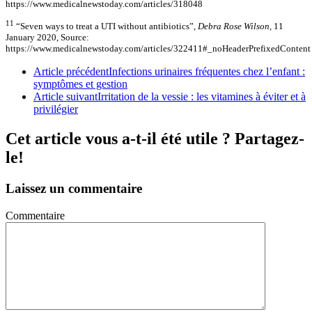
https://www.medicalnewstoday.com/articles/318048
11
“Seven ways to treat a UTI without antibiotics”,
Debra Rose Wilson,
11
January 2020, Source:
https://www.medicalnewstoday.com/articles/322411#_noHeaderPrefixedContent
Article précédent
Infections urinaires fréquentes chez l’enfant :
symptômes et gestion
Article suivant
Irritation de la vessie : les vitamines à éviter et à
privilégier
Cet article vous a-t-il été utile ? Partagez-
le!
Laissez un commentaire
Commentaire