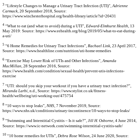
3
“Lifestyle Changes to Manage a Urinary Tract Infection (UTI)”,
Adrienne
Carmack,
20 September 2018, Source:
https://www.winchesterhospital.org/health-library/article?id=20431
4
“What to eat (and what to avoid) during a UTI”,
Edward-Elmhurst Health
, 13
May 2019: Source: https://www.eehealth.org/blog/2019/05/what-to-eat-during-
a-uti/
5
“6 Home Remedies for Urinary Tract Infections”,
Rachael Link,
23 April 2017,
Source: https://www.healthline.com/nutrition/uti-home-remedies
6
“Exercise May Lower Risk of UTIs and Other Infections”,
Amanda
MacMillan,
28 September 2016, Source:
https://www.health.com/condition/sexual-health/prevent-utis-infections-
exercise
7
“UTI: should you skip your workout if you have a urinary tract infection?”,
Miranda Larbi,
n.d., Source: https://www.stylist.co.uk/fitness-
health/wellbeing/uti-working-out/475754
8
“10 ways to stop leaks”,
NHS,
7 November 2019, Source:
https://www.nhs.uk/conditions/urinary-incontinence/10-ways-to-stop-leaks/
9
“Swimming and Interstitial Cystitis – Is it safe?”,
Jill H. Osborne,
4 June 2014,
Source: https://www.ic-network.com/swimming-interstitial-cystitis-safe/
10
“10 home remedies for UTIs”,
Debra Rose Wilson,
24 June 2020, Source: