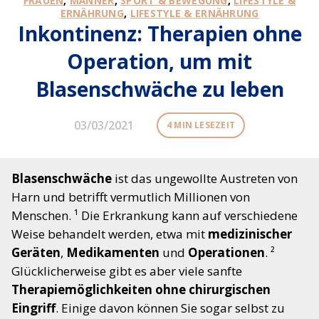
FRAUEN
,
MÄNNER
,
SPORT & BEWEGUNG
,
LIFESTYLE &
ERNÄHRUNG
,
LIFESTYLE & ERNÄHRUNG
Inkontinenz: Therapien ohne
Operation, um mit
Blasenschwäche zu leben
03/03/2021
4 MIN LESEZEIT
Blasenschwäche
ist das ungewollte Austreten von
Harn und betrifft vermutlich Millionen von
Menschen. ¹ Die Erkrankung kann auf verschiedene
Weise behandelt werden, etwa mit
medizinischer
Geräten
,
Medikamenten
und
Operationen
. ²
Glücklicherweise gibt es aber viele sanfte
Therapiemöglichkeiten ohne chirurgischen
Eingriff
. Einige davon können Sie sogar selbst zu