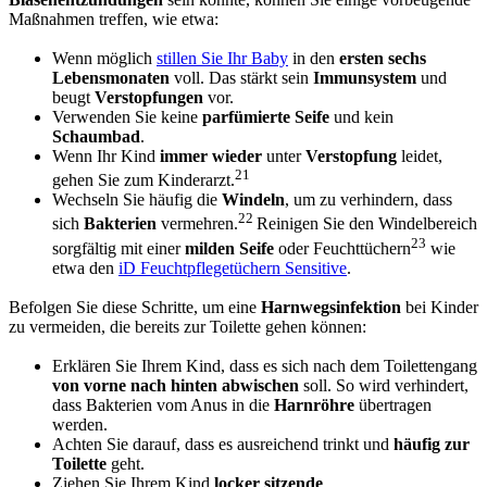
Maßnahmen treffen, wie etwa:
Wenn möglich
stillen Sie Ihr Baby
in den
ersten sechs
Lebensmonaten
voll. Das stärkt sein
Immunsystem
und
beugt
Verstopfungen
vor.
Verwenden Sie keine
parfümierte Seife
und kein
Schaumbad
.
Wenn Ihr Kind
immer wieder
unter
Verstopfung
leidet,
21
gehen Sie zum Kinderarzt.
Wechseln Sie häufig die
Windeln
, um zu verhindern, dass
22
sich
Bakterien
vermehren.
Reinigen Sie den Windelbereich
23
sorgfältig mit einer
milden Seife
oder Feuchttüchern
wie
etwa den
iD Feuchtpflegetüchern Sensitive
.
Befolgen Sie diese Schritte, um eine
Harnwegsinfektion
bei Kinder
zu vermeiden, die bereits zur Toilette gehen können:
Erklären Sie Ihrem Kind, dass es sich nach dem Toilettengang
von vorne nach hinten abwischen
soll. So wird verhindert,
dass Bakterien vom Anus in die
Harnröhre
übertragen
werden.
Achten Sie darauf, dass es ausreichend trinkt und
häufig zur
Toilette
geht.
Ziehen Sie Ihrem Kind
locker sitzende