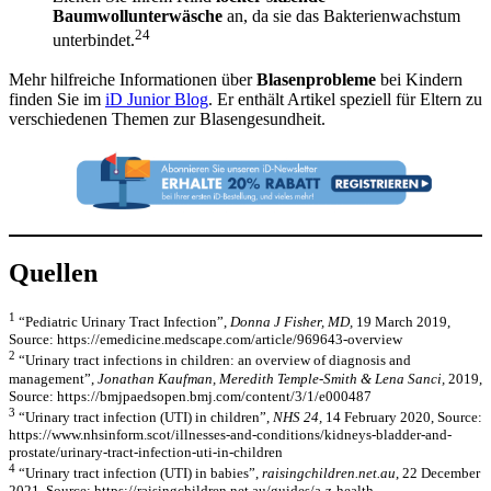
Baumwollunterwäsche
an, da sie das Bakterienwachstum
24
unterbindet.
Mehr hilfreiche Informationen über
Blasenprobleme
bei Kindern
finden Sie im
iD Junior Blog
. Er enthält Artikel speziell für Eltern zu
verschiedenen Themen zur Blasengesundheit.
Quellen
1
“Pediatric Urinary Tract Infection”,
Donna J Fisher, MD,
19 March 2019,
Source: https://emedicine.medscape.com/article/969643-overview
2
“Urinary tract infections in children: an overview of diagnosis and
management”,
Jonathan Kaufman, Meredith Temple-Smith & Lena Sanci,
2019,
Source: https://bmjpaedsopen.bmj.com/content/3/1/e000487
3
“Urinary tract infection (UTI) in children”,
NHS 24,
14 February 2020, Source:
https://www.nhsinform.scot/illnesses-and-conditions/kidneys-bladder-and-
prostate/urinary-tract-infection-uti-in-children
4
“Urinary tract infection (UTI) in babies”,
raisingchildren.net.au
, 22 December
2021, Source: https://raisingchildren.net.au/guides/a-z-health-