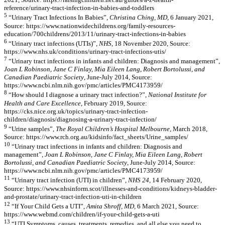
reference/urinary-tract-infection-in-babies-and-toddlers
5
“Urinary Tract Infections In Babies”,
Christina Ching, MD,
6 January 2021,
Source: https://www.nationwidechildrens.org/family-resources-
education/700childrens/2013/11/urinary-tract-infections-in-babies
6
“Urinary tract infections (UTIs)”,
NHS,
18 November 2020, Source:
https://www.nhs.uk/conditions/urinary-tract-infections-utis/
7
“Urinary tract infections in infants and children: Diagnosis and management”,
Joan L Robinson, Jane C Finlay, Mia Eileen Lang, Robert Bortolussi, and
Canadian Paediatric Society
, June-July 2014, Source:
https://www.ncbi.nlm.nih.gov/pmc/articles/PMC4173959/
8
“How should I diagnose a urinary tract infection?”,
National Institute for
Health and Care Excellence,
February 2019, Source:
https://cks.nice.org.uk/topics/urinary-tract-infection-
children/diagnosis/diagnosing-a-urinary-tract-infection/
9
“Urine samples”,
The Royal Children’s Hospital Melbourne,
March 2018,
Source: https://www.rch.org.au/kidsinfo/fact_sheets/Urine_samples/
10
“Urinary tract infections in infants and children: Diagnosis and
management”,
Joan L Robinson, Jane C Finlay, Mia Eileen Lang, Robert
Bortolussi, and Canadian Paediatric Society
, June-July 2014, Source:
https://www.ncbi.nlm.nih.gov/pmc/articles/PMC4173959/
11
“Urinary tract infection (UTI) in children”,
NHS 24,
14 February 2020,
Source: https://www.nhsinform.scot/illnesses-and-conditions/kidneys-bladder-
and-prostate/urinary-tract-infection-uti-in-children
12
“If Your Child Gets a UTI”,
Amita Shroff, MD,
6 March 2021, Source:
https://www.webmd.com/children/if-your-child-gets-a-uti
13
“UTI Symptoms, causes, treatments, remedies, and all else you need to