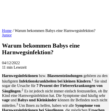
Home
/
Warum bekommen Babys eine Harnwegsinfektion?
Junior
Warum bekommen Babys eine
Harnwegsinfektion?
04/12/2022
11 min Lesezeit
Harnwegsinfektionen
bzw.
Blasenentzündungen
gehören zu den
1
häufigsten
Infektionskrankheiten bei kleinen Kindern
.
Sie sind
sogar die Ursache für
7 Prozent der Fiebererkrankungen von
2
Säuglingen
.
Es ist jedoch nicht immer einfach festzustellen, ob Ihr
Kind eine Harnwegsinfektion hat. Die Symptome sind häufig sehr
vage
und
Babys und Kleinkinder
können ihr Befinden noch nicht
3
mitteilen.
Um Ihnen zu helfen, haben wir alle
Symptome von
Harnwegsinfektionen
bei Säuglingen
, die möglichen
Ursachen