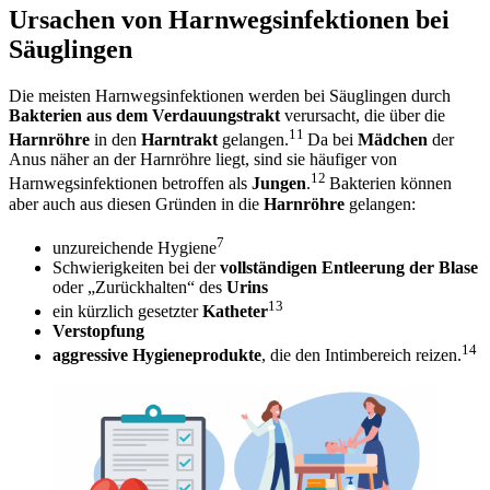
Ursachen von Harnwegsinfektionen bei
Säuglingen
Die meisten Harnwegsinfektionen werden bei Säuglingen durch
Bakterien aus dem Verdauungstrakt
verursacht, die über die
11
Harnröhre
in den
Harntrakt
gelangen.
Da bei
Mädchen
der
Anus näher an der Harnröhre liegt, sind sie häufiger von
12
Harnwegsinfektionen betroffen als
Jungen
.
Bakterien können
aber auch aus diesen Gründen in die
Harnröhre
gelangen:
7
unzureichende Hygiene
Schwierigkeiten bei der
vollständigen Entleerung der Blase
oder „Zurückhalten“ des
Urins
13
ein kürzlich gesetzter
Katheter
Verstopfung
14
aggressive Hygieneprodukte
, die den Intimbereich reizen.