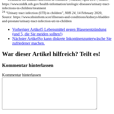
https://www.niddk.nih.gov/health-information/urologic-diseases/urinary-tract-
infections-in-children/treatment
24
“Urinary tract infection (UTI) in children”,
NHS 24,
14 February 2020,
Source: https://www.nhsinform.scot/illnesses-and-conditions/kidneys-bladder-
and-prostate/urinary-tract-infection-uti-in-children
Vorheriger Artikel
5 Lebensmittel gegen Blasenentzündung
(und 5, die Sie meiden sollten!)
Nächster Artikel
So kann diskrete Inkontinenzunterwäsche Sie
zufriedener machen.
War dieser Artikel hilfreich? Teilt es!
Kommentar hinterlassen
Kommentar hinterlassen