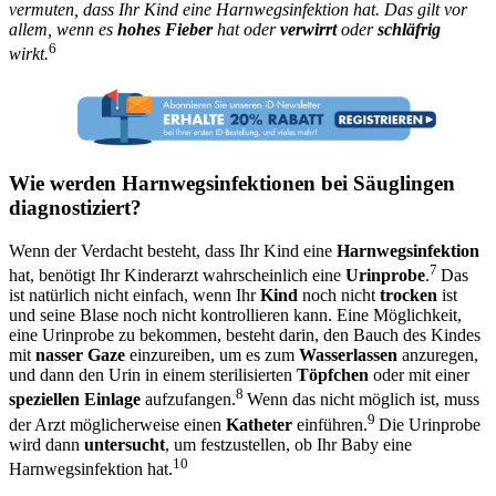
vermuten, dass Ihr Kind eine Harnwegsinfektion hat. Das gilt vor
allem, wenn es
hohes Fieber
hat oder
verwirrt
oder
schläfrig
6
wirkt.
Wie werden Harnwegsinfektionen bei Säuglingen
diagnostiziert?
Wenn der Verdacht besteht, dass Ihr Kind eine
Harnwegsinfektion
7
hat, benötigt Ihr Kinderarzt wahrscheinlich eine
Urinprobe
.
Das
ist natürlich nicht einfach, wenn Ihr
Kind
noch nicht
trocken
ist
und seine Blase noch nicht kontrollieren kann. Eine Möglichkeit,
eine Urinprobe zu bekommen, besteht darin, den Bauch des Kindes
mit
nasser Gaze
einzureiben, um es zum
Wasserlassen
anzuregen,
und dann den Urin in einem sterilisierten
Töpfchen
oder mit einer
8
speziellen Einlage
aufzufangen.
Wenn das nicht möglich ist, muss
9
der Arzt möglicherweise einen
Katheter
einführen.
Die Urinprobe
wird dann
untersucht
, um festzustellen, ob Ihr Baby eine
10
Harnwegsinfektion hat.