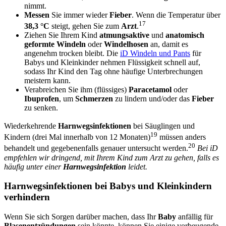
nimmt.
Messen
Sie immer wieder
Fieber
. Wenn die Temperatur über
17
38,3 °C
steigt, gehen Sie zum
Arzt
.
Ziehen Sie Ihrem Kind
atmungsaktive
und
anatomisch
geformte Windeln
oder
Windelhosen
an, damit es
angenehm trocken bleibt. Die
iD Windeln und Pants
für
Babys und Kleinkinder nehmen Flüssigkeit schnell auf,
sodass Ihr Kind den Tag ohne häufige Unterbrechungen
meistern kann.
Verabreichen Sie ihm (flüssiges)
Paracetamol
oder
Ibuprofen
, um
Schmerzen
zu lindern und/oder das
Fieber
zu senken.
Wiederkehrende
Harnwegsinfektionen
bei Säuglingen und
19
Kindern (drei Mal innerhalb von 12 Monaten)
müssen anders
20
behandelt und gegebenenfalls genauer untersucht werden.
Bei iD
empfehlen wir dringend, mit Ihrem Kind zum Arzt zu gehen, falls es
häufig unter einer
Harnwegsinfektion
leidet.
Harnwegsinfektionen bei Babys und Kleinkindern
verhindern
Wenn Sie sich Sorgen darüber machen, dass Ihr
Baby
anfällig für
Blasenentzündungen
sein könnte, können Sie einige vorbeugende