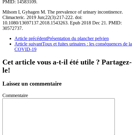
PMID: 14583109.
Milsom I, Gyhagen M. The prevalence of urinary incontinence.
Climacteric. 2019 Jun;22(3):217-222. doi:
10.1080/13697137.2018.1543263. Epub 2018 Dec 21. PMID:
30572737.
Article précédent
Présentation du plancher pelvien
Article suivant
Toux et fuites urinaires : les conséquences de la
COVID-19
Cet article vous a-t-il été utile ? Partagez-
le!
Laissez un commentaire
Commentaire