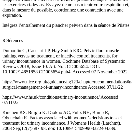
les exercices ci-dessus. Essayez de ne pas retenir votre respiration et,
dans la mesure du possible, coordonnez une contraction avec une
expiration.
Intégrez l’entraînement du plancher pelvien dans la séance de Pilates
Références
Dumoulin C, Cacciari LP, Hay Smith EJC. Pelvic floor muscle
training versus no treatment, or inactive control treatments, for
urinary incontinence in women. Cochrane Database of Systematic
Reviews 2018, Issue 10. Art. No.: CD005654. DOI:
10.1002/14651858.CD005654.pub4. Accessed 07 November 2022.
https://www.nice.org.uk/guidance/ng123/chapter/recommendations#n
surgical-management-of-urinary-incontinence Accessed 07/11/22
https://www.nhs.uk/conditions/urinary-incontinence/ Accessed
07/11/22
Kinchen KS, Burgio K, Diokno AC, Fultz NH, Bump R,
Obenchain R. Factors associated with women’s decisions to seek
treatment for urinary incontinence. J Womens Health (Larchmt).
2003 Sep;12(7):687-98. doi: 10.1089/154099903322404339.