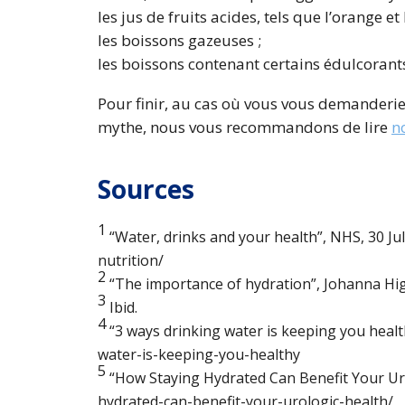
les jus de fruits acides, tels que l’orange et
les boissons gazeuses ;
les boissons contenant certains édulcorants
Pour finir, au cas où vous vous demanderie
mythe, nous vous recommandons de lire
no
Sources
1
“Water, drinks and your health”,
NHS,
30 Ju
nutrition/
2
“The importance of hydration”,
Johanna Hi
3
Ibid.
4
“3 ways drinking water is keeping you healt
water-is-keeping-you-healthy
5
“How Staying Hydrated Can Benefit Your Ur
hydrated-can-benefit-your-urologic-health/