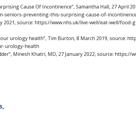
urprising Cause Of Incontinence”,
Samantha Hall,
27 April 20
in-seniors-preventing-this-surprising-cause-of-incontinenc
ly 2021, source: https://www.nhs.uk/live-well/eat-well/food-
your urology health”,
Tim Burton,
8 March 2019, source: ht
r-urology-health
dder”,
Minesh Khatri, MD,
27 January 2022, source: https:/
, 