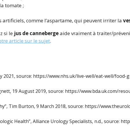
 la tomate ;
 artificiels, comme l’aspartame, qui peuvent irriter la
ve
z si le
jus de canneberge
aide vraiment à traiter/préveni
tre article sur le sujet
.
ly 2021, source: https://www.nhs.uk/live-well/eat-well/food-
gnett,
19 August 2019, source: https://www.bda.uk.com/reso
hy”,
Tim Burton,
9 March 2018, source: https://www.theuro
ologic Health”,
Alliance Urology Specialists,
n.d., source: ht