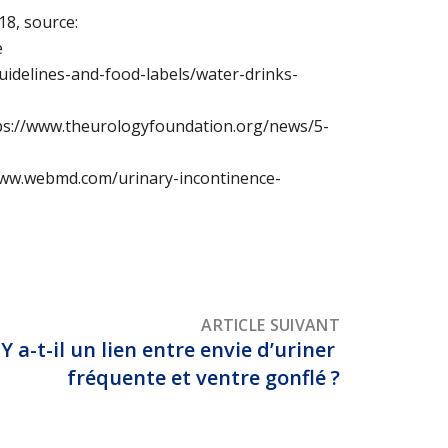
18, source:
e
guidelines-and-food-labels/water-drinks-
tps://www.theurologyfoundation.org/news/5-
/www.webmd.com/urinary-incontinence-
ARTICLE SUIVANT
Y a-t-il un lien entre envie d’uriner 
fréquente et ventre gonflé ?