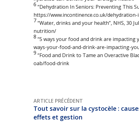
6
“Dehydration In Seniors: Preventing This S
https://www.incontinence.co.uk/dehydration-
7
“Water, drinks and your health”,
NHS,
30 Ju
nutrition/
8
“5 ways your food and drink are impacting 
ways-your-food-and-drink-are-impacting-you
9
“Food and Drink to Tame an Overactive Bla
oab/food-drink
ARTICLE PRÉCÉDENT
Tout savoir sur la cystocèle : causes
effets et gestion