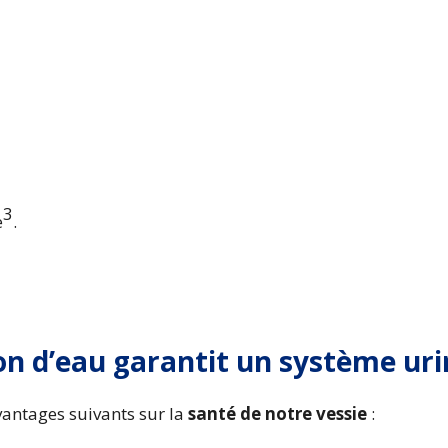
3
e
.
 d’eau garantit un système urin
vantages suivants sur la
santé de notre vessie
: