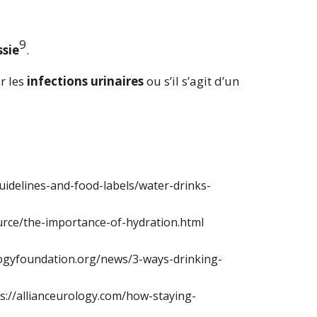
9
ssie
.
r les
infections urinaires
ou s’il s’agit d’un
guidelines-and-food-labels/water-drinks-
urce/the-importance-of-hydration.html
logyfoundation.org/news/3-ways-drinking-
tps://allianceurology.com/how-staying-