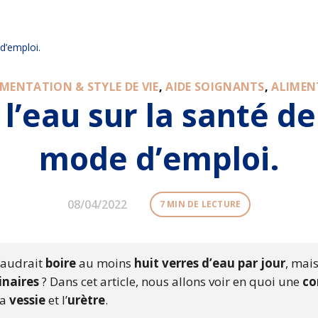
d’emploi.
IMENTATION & STYLE DE VIE
,
AIDE SOIGNANTS
,
ALIMENT
l’eau sur la santé de
mode d’emploi.
08/04/2022
7 MIN DE LECTURE
faudrait
boire
au moins
huit verres d’eau par jour
, mai
inaires
? Dans cet article, nous allons voir en quoi une
co
la
vessie
et l’
urètre
.