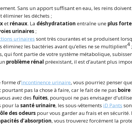
rectement. Sans un apport suffisant en eau, les reins doiv
 éliminer les déchets ;
ux
et
rénaux
. La
déshydratation
entraîne une
plus forte
voies urinaires
;
ctions urinaires
sont très courantes et se produisent lorsq
4
éliminez les bactéries avant qu’elles ne se multiplient
ns, qui font partie de votre système métabolique, subissent
 un
problème rénal
préexistant, il est d’autant plus im
e forme d’
incontinence urinaire
, vous pourriez penser que
pourtant pas la chose à faire, car le fait de ne pas
boire
i vous avez des
fuites
, pourquoi ne pas envisager d’utilis
s pour la
santé urinaire
, les sous-vêtements
iD Pants
sont
ôle des odeurs
pour vous garder au frais et en sécurité.
apacités d’absorption
, vous trouverez forcément la prote