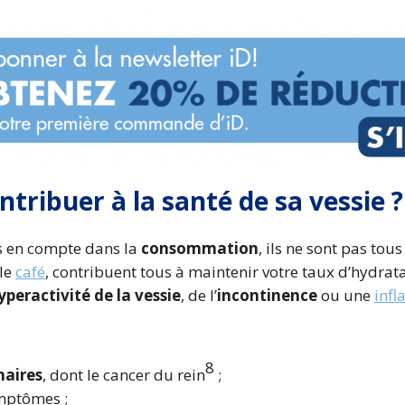
ntribuer à la santé de sa vessie ?
is en compte dans la
consommation
, ils ne sont pas tous
 le
café
, contribuent tous à maintenir votre taux d’hydrat
yperactivité de la vessie
, de l’
incontinence
ou une
inf
8
naires
, dont le cancer du rein
;
ymptômes ;