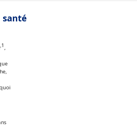
a santé
1
r
,
ique
he,
rquoi
ans