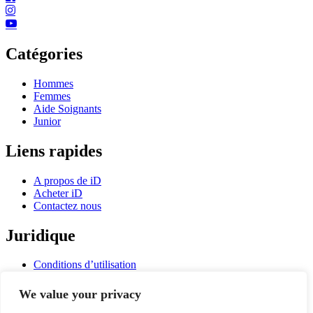
Catégories
Hommes
Femmes
Aide Soignants
Junior
Liens rapides
A propos de iD
Acheter iD
Contactez nous
Juridique
Conditions d’utilisation
Mentions légales
Politique de confidentialité
We value your privacy
Politique relative aux cookies