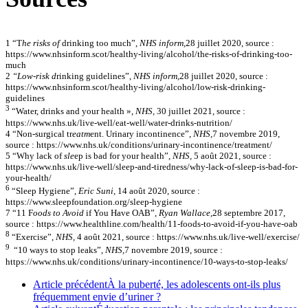
1 “T
he risks of
drinking too much”,
NHS inform,
28 juillet 2020, source :
https://www.nhsinform.scot/healthy-living/alcohol/the-risks-of-drinking-too-
much
2
“Low-risk d
rinking guidelines”,
NHS inform,
28 juillet 2020, source :
https://www.nhsinform.scot/healthy-living/alcohol/low-risk-drinking-
guidelines
3
“Water, drinks and your health »,
NHS,
30 juillet 2021, source :
https://www.nhs.uk/live-well/eat-well/water-drinks-nutrition/
4 “Non-surgical tr
eatm
ent. Urinary incontinence”,
NHS,
7 novembre 2019,
source : https://www.nhs.uk/conditions/urinary-incontinence/treatment/
5 “Why lack of
sle
ep is bad for your health”,
NHS,
5 août 2021, source :
https://www.nhs.uk/live-well/sleep-and-tiredness/why-lack-of-sleep-is-bad-for-
your-health/
6
“Sleep Hygiene”,
Eric Suni,
14 août 2020, source :
https://www.sleepfoundation.org/sleep-hygiene
7 “11 F
oods to Avoid
if You Have OAB”,
Ryan Wallace,
28 septembre 2017,
source : https://www.healthline.com/health/11-foods-to-avoid-if-you-have-oab
8
“Exercise”,
NHS,
4 août 2021, source : https://www.nhs.uk/live-well/exercise/
9
“10 ways to stop leaks”,
NHS,
7 novembre 2019, source :
https://www.nhs.uk/conditions/urinary-incontinence/10-ways-to-stop-leaks/
Article précédent
À la puberté, les adolescents ont-ils plus
fréquemment envie d’uriner ?