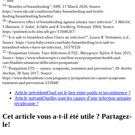
Ibid
19
“Benefits of breastfeeding”,
NHS,
11 March 2020, Source:
https://www.nhs.uk/conditions/baby/breastfeeding-and-bottle-
feeding/breastfeeding/benefits/
20
“Protective effect of breastfeeding against urinary tract infection”,
S Mårild,
S Hansson, U Jodal, A Odén and K Svedberg,
February 2004, Source:
https://pubmed.ncbi.nlm.nih.gov/15046267/
21
“Is it safe to breastfeed when I have an infection?”,
Laura R. Viehmann,
n.d.,
Source: https://www.babycenter.com/baby/breastfeeding/is-it-safe-to-
breastfeed-when-i-have-an-infection_10370326
22
“Postpartum Urinary Tract Infections (UTI)”,
Marygrace Taylor,
8 June 2021,
Source: https://www.whattoexpect.com/first-year/postpartum-health-and-
care/bladder-urination-difficulties-postpartum/
23
“Postpartum UTI — causes, symptoms, treatment and prevention”,
Dr Anitha
Anchan,
30 June 2017, Source:
https://www.thehealthsite.com/pregnancy/postpartum-uti-causes-symptoms-
treatment-and-prevention-333948/
Article précédent
Quel est le lien entre poids et incontinence ?
Article suivant
Quelles sont les causes d’une infection urinaire
récidivante ?
Cet article vous a-t-il été utile ? Partagez-
le!