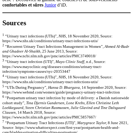
confortables et sûres
Junior
d’iD.
Sources
1
“Urinary tract infections (UTIs)”,
NHS,
18 November 2020, Source:
https://www.nhs.uk/conditions/urinary-tract-infections-utis/
2
“Recurrent Urinary Tract Infections Management in Women”,
Ahmed Al-Badr
and Ghadeer Al-Shaikh
, 25 June 2013, Source:
https://www.ncbi.nlm.nih.gov/pmc/articles/PMC3749018/
3
“Urinary tract infection (UTI)”,
Mayo Clinic Staff,
n.d., Source:
https://www.mayoclinic.org/diseases-conditions/urinary-tract-
infection/symptoms-causes/syc-20353447
4
“Urinary tract infections (UTIs)”,
NHS,
18 November 2020, Source:
https://www.nhs.uk/conditions/urinary-tract-infections-utis/
5
“UTIs During Pregnancy”,
Hansa D. Bhargava,
14 September 2020, Source:
https://www.webmd.com/women/guide/pregnancy-urinary-tract-infection
6
“Postpartum urinary tract infection by mode of delivery: a Danish nationwide
cohort study”,
Tina Djernis Gundersen, Lone Krebs, Ellen Christine Leth
Loekkegaard, Steen Christian Rasmussen, Julie Glavind and Tine Dalsgaard
Clausen
, 14 March 2018, Source:
https://www.ncbi.nlm.nih.gov/pmc/articles/PMC5857667/
7
“Postpartum Urinary Tract Infections (UTI)”,
Marygrace Taylor,
8 June 2021,
Source: https://www.whattoexpect.com/first-year/postpartum-health-and-
care/bladder-urination-difficulties-postpartum/