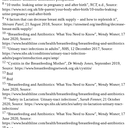
8
“10 truths: leaking urine in pregnancy and after birth”,
NCT,
n.d., Source:
https://www.nct.org.uk/life-parent/your-body-after-birth/10-truths-leaking-
urine-pregnancy-and-after-birth
9
“4 factors that can decrease breast milk supply – and how to replenish it”,
Shivani Patel,
21 August 2018, Source: https://utswmed.org/medblog/decrease-
breast-milk-supply/
10
“Breastfeeding and Antibiotics: What You Need to Know”,
Wendy Wisner,
17
June 2020, Source:
https://www.healthline.com/health/breastfeeding/breastfeeding-and-antibiotics
11
“Urinary tract infections in adults”,
NHS,
12 December 2017, Source:
https://www.nhs.uk/conditions/urinary-tract-infection-
adults/pages/introduction.aspx/amp/
12
“Cystitis in the Breastfeeding Mother”,
Dr Wendy Jones,
September 2019,
Source: https://www.breastfeedingnetwork.org.uk/cystitis/
13
Ibid
14
Ibid
15
“Breastfeeding and Antibiotics: What You Need to Know”,
Wendy Wisner,
17
June 2020, Source:
https://www.healthline.com/health/breastfeeding/breastfeeding-and-antibiotics
16
“Safety in Lactation: Urinary-tract infections”,
Sarah Fenner,
21 October
2020, Source: https://www.sps.nhs.uk/articles/safety-in-lactation-urinary-tract-
infections/
17
“Breastfeeding and Antibiotics: What You Need to Know”,
Wendy Wisner,
17
June 2020, Source:
https://www.healthline.com/health/breastfeeding/breastfeeding-and-antibiotics
18