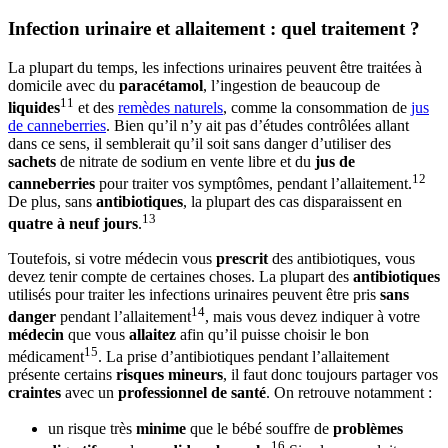
Infection urinaire et allaitement : quel traitement ?
La plupart du temps, les infections urinaires peuvent être traitées à
domicile avec du
paracétamol
, l’ingestion de beaucoup de
11
liquides
et des
remèdes naturels
, comme la consommation de
jus
de canneberries
. Bien qu’il n’y ait pas d’études contrôlées allant
dans ce sens, il semblerait qu’il soit sans danger d’utiliser des
sachets
de nitrate de sodium en vente libre et du
jus de
12
canneberries
pour traiter vos symptômes, pendant l’allaitement.
De plus, sans
antibiotiques
, la plupart des cas disparaissent en
13
quatre à neuf jours
.
Toutefois, si votre médecin vous
prescrit
des antibiotiques, vous
devez tenir compte de certaines choses. La plupart des
antibiotiques
utilisés pour traiter les infections urinaires peuvent être pris
sans
14
danger
pendant l’allaitement
, mais vous devez indiquer à votre
médecin
que vous
allaitez
afin qu’il puisse choisir le bon
15
médicament
. La prise d’antibiotiques pendant l’allaitement
présente certains
risques mineurs
, il faut donc toujours partager vos
craintes
avec un
professionnel de santé
. On retrouve notamment :
un risque très
minime
que le bébé souffre de
problèmes
16