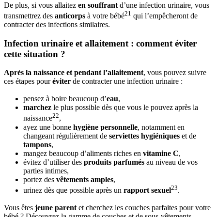
De plus, si vous allaitez
en souffrant
d’une infection urinaire, vous
21
transmettrez des
anticorps
à votre bébé
qui l’empêcheront de
contracter des infections similaires.
Infection urinaire et allaitement : comment éviter
cette situation ?
Après la naissance et pendant l’allaitement
, vous pouvez suivre
ces étapes pour
éviter
de contracter une infection urinaire :
pensez à boire beaucoup d’
eau
,
marchez
le plus possible dès que vous le pouvez après la
22
naissance
,
ayez une bonne
hygiène personnelle
, notamment en
changeant régulièrement de
serviettes hygiéniques
et de
tampons
,
mangez beaucoup d’aliments riches en
vitamine C
,
évitez d’utiliser des
produits parfumés
au niveau de vos
parties intimes,
portez des
vêtements amples
,
23
urinez dès que possible après un
rapport sexuel
.
Vous êtes
jeune parent
et cherchez les couches parfaites pour votre
bébé ? Découvrez la gamme de couches et de sous-vêtements