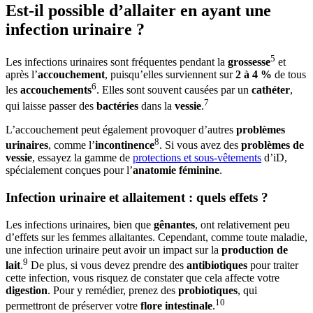
Est-il possible d’allaiter en ayant une
infection urinaire ?
5
Les infections urinaires sont fréquentes pendant la
grossesse
et
après l’
accouchement
, puisqu’elles surviennent sur
2 à 4 %
de tous
6
les
accouchements
. Elles sont souvent causées par un
cathéter
,
7
qui laisse passer des
bactéries
dans la
vessie
.
L’accouchement peut également provoquer d’autres
problèmes
8
urinaires
, comme l’
incontinence
. Si vous avez des
problèmes de
vessie
, essayez la gamme de
protections et sous-vêtements
d’iD,
spécialement conçues pour l’
anatomie féminine
.
Infection urinaire et allaitement : quels effets ?
Les infections urinaires, bien que
gênantes
, ont relativement peu
d’effets sur les femmes allaitantes. Cependant, comme toute maladie,
une infection urinaire peut avoir un impact sur la
production de
9
lait
.
De plus, si vous devez prendre des
antibiotiques
pour traiter
cette infection, vous risquez de constater que cela affecte votre
digestion
. Pour y remédier, prenez des
probiotiques
, qui
10
permettront de préserver votre
flore intestinale
.