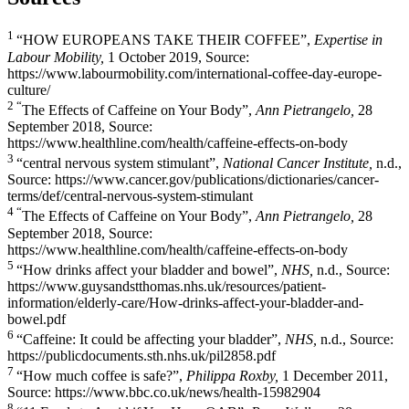
1
“HOW EUROPEANS TAKE THEIR COFFEE”,
Expertise in
Labour Mobility,
1 October 2019, Source:
https://www.labourmobility.com/international-coffee-day-europe-
culture/
2 “
The Effects of Caffeine on Your Body”,
Ann Pietrangelo,
28
September 2018, Source:
https://www.healthline.com/health/caffeine-effects-on-body
3
“central nervous system stimulant”,
National Cancer Institute,
n.d.,
Source: https://www.cancer.gov/publications/dictionaries/cancer-
terms/def/central-nervous-system-stimulant
4 “
The Effects of Caffeine on Your Body”,
Ann Pietrangelo,
28
September 2018, Source:
https://www.healthline.com/health/caffeine-effects-on-body
5
“How drinks affect your bladder and bowel”,
NHS,
n.d., Source:
https://www.guysandstthomas.nhs.uk/resources/patient-
information/elderly-care/How-drinks-affect-your-bladder-and-
bowel.pdf
6
“Caffeine: It could be affecting your bladder”,
NHS,
n.d., Source:
https://publicdocuments.sth.nhs.uk/pil2858.pdf
7
“How much coffee is safe?”,
Philippa Roxby,
1 December 2011,
Source: https://www.bbc.co.uk/news/health-15982904
8