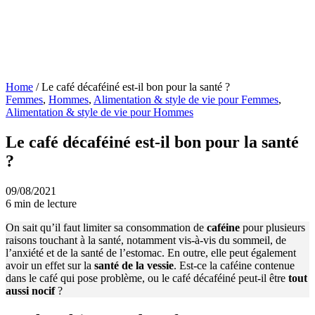
Home
/
Le café décaféiné est-il bon pour la santé ?
Femmes
,
Hommes
,
Alimentation & style de vie pour Femmes
,
Alimentation & style de vie pour Hommes
Le café décaféiné est-il bon pour la santé
?
09/08/2021
6 min de lecture
On sait qu’il faut limiter sa consommation de
caféine
pour plusieurs
raisons touchant à la santé, notamment vis-à-vis du sommeil, de
l’anxiété et de la santé de l’estomac. En outre, elle peut également
avoir un effet sur la
santé de la vessie
. Est-ce la caféine contenue
dans le café qui pose problème, ou le café décaféiné peut-il être
tout
aussi nocif
?