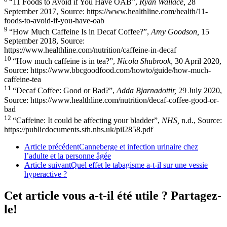
“11 Foods to Avoid if You Have OAB”,
Ryan Wallace,
28
September 2017, Source: https://www.healthline.com/health/11-
foods-to-avoid-if-you-have-oab
9
“How Much Caffeine Is in Decaf Coffee?”,
Amy Goodson,
15
September 2018, Source:
https://www.healthline.com/nutrition/caffeine-in-decaf
10
“How much caffeine is in tea?”,
Nicola Shubrook,
30 April 2020,
Source: https://www.bbcgoodfood.com/howto/guide/how-much-
caffeine-tea
11
“Decaf Coffee: Good or Bad?”,
Adda Bjarnadottir,
29 July 2020,
Source: https://www.healthline.com/nutrition/decaf-coffee-good-or-
bad
12
“Caffeine: It could be affecting your bladder”,
NHS,
n.d., Source:
https://publicdocuments.sth.nhs.uk/pil2858.pdf
Article précédent
Canneberge et infection urinaire chez
l’adulte et la personne âgée
Article suivant
Quel effet le tabagisme a-t-il sur une vessie
hyperactive ?
Cet article vous a-t-il été utile ? Partagez-
le!