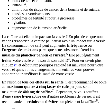
maux de tête et confusion,
irritabilité,
diminution du risque de cancer de la bouche et de suicide,
nausées et vomissements,
problèmes de fertilité et pour la grossesse,
agitation,
4
augmentation de la tension artérielle
.
La caféine a-t-elle un impact sur la vessie ? En plus de ce que nous
venons d’aborder, la caféine peut aussi avoir un impact sur la
vessie
.
La consommation de café peut augmenter la
fréquence
ou
l’
urgence
des
mictions
parce que cette substance détend les
5
muscles du plancher pelvien
et l’
urètre
.
Elle peut également
6
irriter
votre vessie en raison de son
acidité
. Pour en savoir plus,
cliquez
ici
et découvrez pourquoi l’acidité est mauvaise pour votre
vessie et quels autres changements alimentaires vous pouvez
apporter pour améliorer la santé de votre vessie.
En raison de tous ces
effets sur la santé
, il est recommandé de boire
au
maximum quatre à cinq tasses de café
par jour, soit un
7
maximum de
400 mg de caféine
. Cependant, si vous souffrez
d’une
vessie hyperactive
ou d’autres problèmes de vessie, il est
8
recommandé de
réduire
ou d’
éviter
complètement la
caféine
.