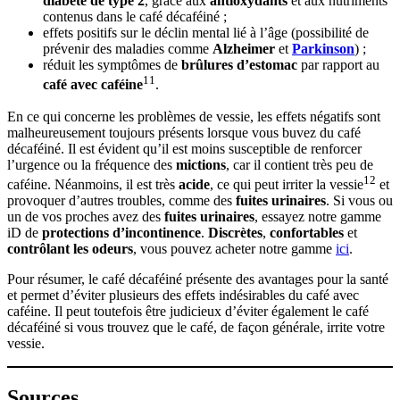
diabète de type 2
, grâce aux
antioxydants
et aux nutriments
contenus dans le café décaféiné ;
effets positifs sur le déclin mental lié à l’âge (possibilité de
prévenir des maladies comme
Alzheimer
et
Parkinson
) ;
réduit les symptômes de
brûlures d’estomac
par rapport au
11
café avec caféine
.
En ce qui concerne les problèmes de vessie, les effets négatifs sont
malheureusement toujours présents lorsque vous buvez du café
décaféiné. Il est évident qu’il est moins susceptible de renforcer
l’urgence ou la fréquence des
mictions
, car il contient très peu de
12
caféine. Néanmoins, il est très
acide
, ce qui peut irriter la vessie
et
provoquer d’autres troubles, comme des
fuites urinaires
. Si vous ou
un de vos proches avez des
fuites urinaires
, essayez notre gamme
iD de
protections d’incontinence
.
Discrètes
,
confortables
et
contrôlant les odeurs
, vous pouvez acheter notre gamme
ici
.
Pour résumer, le café décaféiné présente des avantages pour la santé
et permet d’éviter plusieurs des effets indésirables du café avec
caféine. Il peut toutefois être judicieux d’éviter également le café
décaféiné si vous trouvez que le café, de façon générale, irrite votre
vessie.
Sources