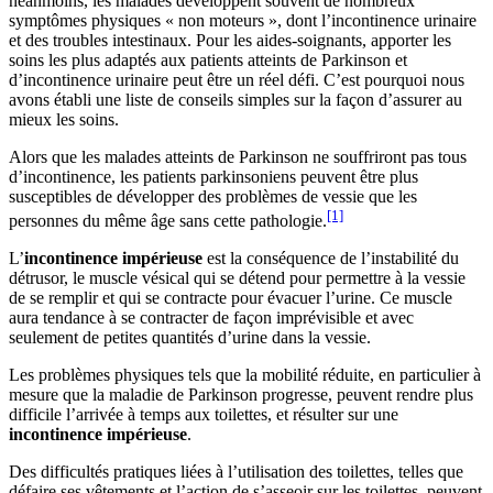
néanmoins, les malades développent souvent de nombreux
symptômes physiques « non moteurs », dont l’incontinence urinaire
et des troubles intestinaux. Pour les aides-soignants, apporter les
soins les plus adaptés aux patients atteints de Parkinson et
d’incontinence urinaire peut être un réel défi. C’est pourquoi nous
avons établi une liste de conseils simples sur la façon d’assurer au
mieux les soins.
Alors que les malades atteints de Parkinson ne souffriront pas tous
d’incontinence, les patients parkinsoniens peuvent être plus
susceptibles de développer des problèmes de vessie que les
[1]
personnes du même âge sans cette pathologie.
L’
incontinence impérieuse
est la conséquence de l’instabilité du
détrusor, le muscle vésical qui se détend pour permettre à la vessie
de se remplir et qui se contracte pour évacuer l’urine. Ce muscle
aura tendance à se contracter de façon imprévisible et avec
seulement de petites quantités d’urine dans la vessie.
Les problèmes physiques tels que la mobilité réduite, en particulier à
mesure que la maladie de Parkinson progresse, peuvent rendre plus
difficile l’arrivée à temps aux toilettes, et résulter sur une
incontinence impérieuse
.
Des difficultés pratiques liées à l’utilisation des toilettes, telles que
défaire ses vêtements et l’action de s’asseoir sur les toilettes, peuvent